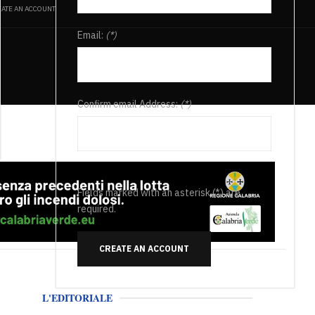
ATE AN ACCOUNT
Email:
(*)
Confirm email Address:
(*)
Fields marked with an asterisk (*) are
required.
CREATE AN ACCOUNT
L'EDITORIALE