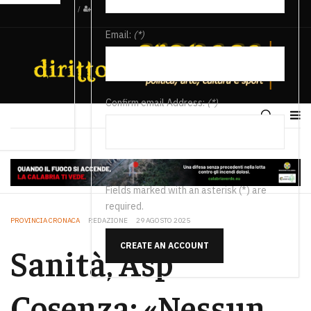
/
Email:
(*)
Confirm email Address:
(*)
Fields marked with an asterisk (*) are
required.
PROVINCIA CRONACA
REDAZIONE
29 AGOSTO 2025
CREATE AN ACCOUNT
Sanità, Asp
Cosenza: «Nessun