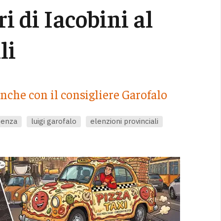
i di Iacobini al
li
anche con il consigliere Garofalo
senza
luigi garofalo
elenzioni provinciali