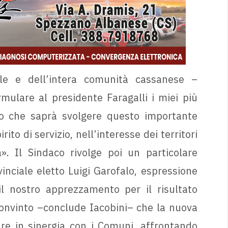
e e dell’intera comunità cassanese –
rmulare al presidente Faragalli i miei più
to che saprà svolgere questo importante
rito di servizio, nell’interesse dei territori
». Il Sindaco rivolge poi un particolare
inciale eletto Luigi Garofalo, espressione
il nostro apprezzamento per il risultato
convinto –conclude Iacobini– che la nuova
re in sinergia con i Comuni, affrontando