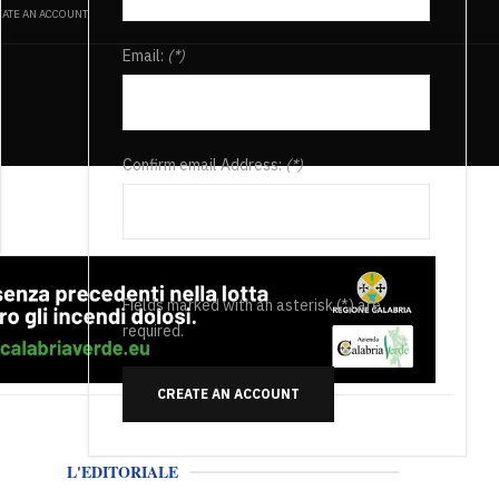
ATE AN ACCOUNT
Email:
(*)
Confirm email Address:
(*)
Fields marked with an asterisk (*) are
required.
CREATE AN ACCOUNT
L'EDITORIALE