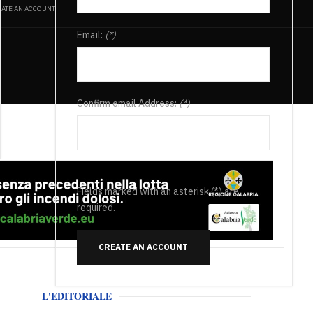
ATE AN ACCOUNT
Email:
(*)
Confirm email Address:
(*)
Fields marked with an asterisk (*) are
required.
CREATE AN ACCOUNT
L'EDITORIALE