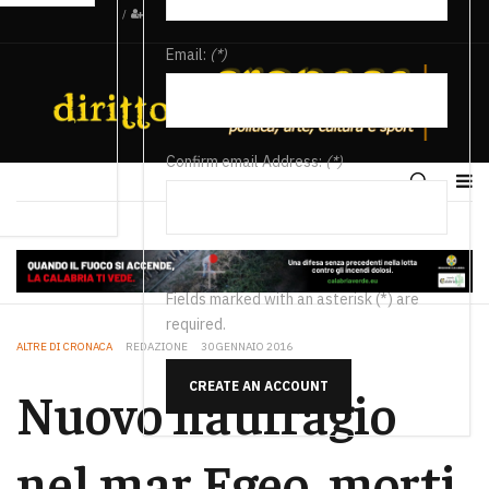
/
Email:
(*)
Confirm email Address:
(*)
Fields marked with an asterisk (*) are
required.
ALTRE DI CRONACA
REDAZIONE
30 GENNAIO 2016
CREATE AN ACCOUNT
Nuovo naufragio
nel mar Egeo, morti