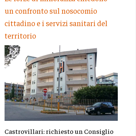
un confronto sul nosocomio
cittadino e i servizi sanitari del
territorio
Castrovillari: richiesto un Consiglio