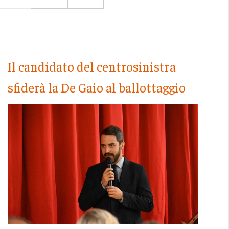
Il candidato del centrosinistra
sfiderà la De Gaio al ballottaggio