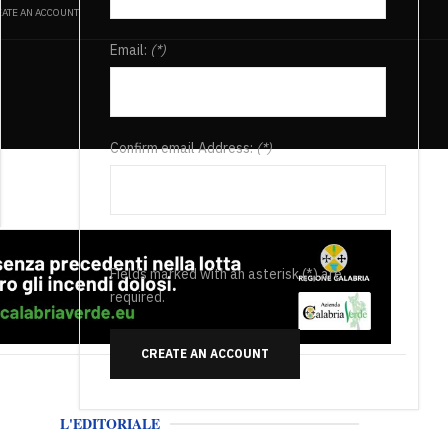
ATE AN ACCOUNT
Email:
(*)
Confirm email Address:
(*)
Fields marked with an asterisk (*) are
required.
CREATE AN ACCOUNT
L'EDITORIALE