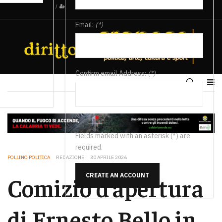
/
Email:
(*)
Confirm email Address:
(*)
Fields marked with an asterisk (*) are
required.
POLLINO POLITICA
REDAZIONE
30 APRILE 2026
CREATE AN ACCOUNT
Comizio d’apertura
di Ernesto Bello in