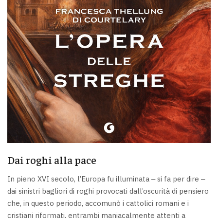
Dai roghi alla pace
In pieno XVI secolo, l’Europa fu illuminata ‒ si fa per dire ‒
dai sinistri bagliori di roghi provocati dall’oscurità di pensiero
che, in questo periodo, accomunò i cattolici romani e i
cristiani riformati, entrambi maniacalmente attenti a