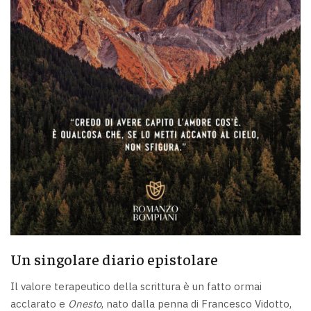
Un singolare diario epistolare
Il valore terapeutico della scrittura è un fatto ormai
acclarato e
Onesto
, nato dalla penna di Francesco Vidotto,