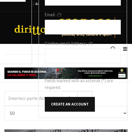
/
Email:
(*)
Confirm email Address:
(*)
Fields marked with an asterisk (*) are
required.
Inserisci parte del titolo
CREATE AN ACCOUNT
Visualizza #