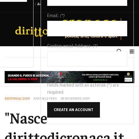
/
Email:
(*)
Confirm email Address:
(*)
Fields marked with an asterisk (*) are
required.
EDITORIALI 2009
RAFFAELE FERA
08 NOVEMBRE 2009
CREATE AN ACCOUNT
"Nasce"
dirittodicronaca.it