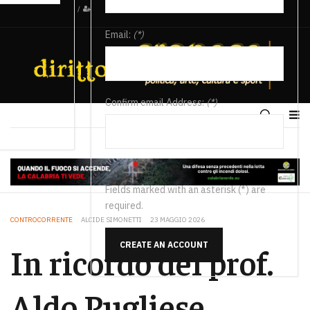
/
Email:
(*)
Confirm email Address:
(*)
Fields marked with an asterisk (*) are
required.
CONTROCORRENTE
ALCIDE SIMONETTI
23 MAGGIO 2026
CREATE AN ACCOUNT
In ricordo del prof.
Aldo Pugliese