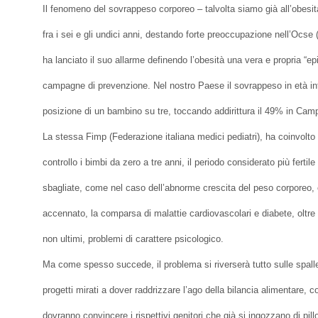
Il fenomeno del sovrappeso corporeo – talvolta siamo già all’obesità
fra i sei e gli undici anni, destando forte preoccupazione nell’Ocs
ha lanciato il suo allarme definendo l’obesità una vera e propria “e
campagne di prevenzione. Nel nostro Paese il sovrappeso in età infan
posizione di un bambino su tre, toccando addirittura il 49% in Cam
La stessa Fimp (Federazione italiana medici pediatri), ha coinvolto be
controllo i bimbi da zero a tre anni, il periodo considerato più fertile
sbagliate, come nel caso dell’abnorme crescita del peso corporeo, 
accennato, la comparsa di malattie cardiovascolari e diabete, oltre 
non ultimi, problemi di carattere psicologico.
Ma come spesso succede, il problema si riverserà tutto sulle spalle 
progetti mirati a dover raddrizzare l’ago della bilancia alimentare, c
dovranno convincere i rispettivi genitori che già si ingozzano di pil