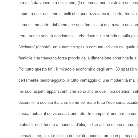
era di là da venire e a colazione, (la merenda non esisteva) si cons
capretta che, assieme ai polli che scorrazzavano in libertà, forniv
in massima parte, dal forno che ogni famiglia si costruiva a ridoss
terra, senza servitù condominiali, che dava sulla strada o sulla piaz
“vicinato” (gjtonìa), un autentico spazio comune indiviso nel quale si 
famiglie che traevano forza proprio dalla dimensione comunitaria al
Poi tutto questo finì. Il miracolo economico degli anni ’60 spazzò 
certamente padroneggiato, a tutto vantaggio di una modernità ma
nei suoi aspetti appariscenti che sono anche quelli più deteriori, s
decennio la società italiana, come del resto tutta l’economia occide
cassa mutua, il servizio sanitario, etc. In campo alimentare i prodott
praticità, si diffusero a macchia d’olio, indice anche di uno statu
ipercaloriche, gioia e delizia del palato, conquistarono in primis i b