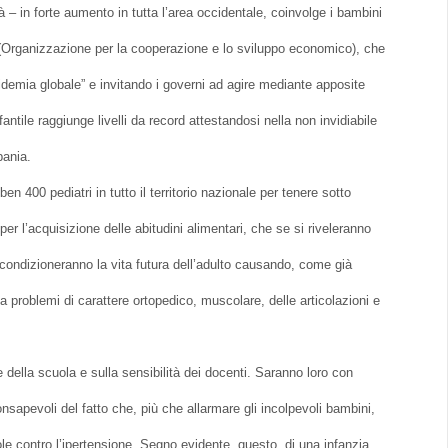
 – in forte aumento in tutta l’area occidentale, coinvolge i bambini
e (Organizzazione per la cooperazione e lo sviluppo economico), che
pidemia globale” e invitando i governi ad agire mediante apposite
tile raggiunge livelli da record attestandosi nella non invidiabile
pania.
n 400 pediatri in tutto il territorio nazionale per tenere sotto
 per l’acquisizione delle abitudini alimentari, che se si riveleranno
condizioneranno la vita futura dell’adulto causando, come già
a problemi di carattere ortopedico, muscolare, delle articolazioni e
della scuola e sulla sensibilità dei docenti. Saranno loro con
onsapevoli del fatto che, più che allarmare gli incolpevoli bambini,
lole contro l’ipertensione. Segno evidente, questo, di una infanzia