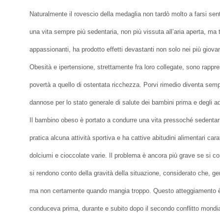
Naturalmente il rovescio della medaglia non tardò molto a farsi senti
una vita sempre più sedentaria, non più vissuta all’aria aperta, ma
appassionanti, ha prodotto effetti devastanti non solo nei più giova
Obesità e ipertensione, strettamente fra loro collegate, sono rappres
povertà a quello di ostentata ricchezza. Porvi rimedio diventa sem
dannose per lo stato generale di salute dei bambini prima e degli ad
Il bambino obeso è portato a condurre una vita pressoché sedentaria
pratica alcuna attività sportiva e ha cattive abitudini alimentari carat
dolciumi e cioccolate varie. Il problema è ancora più grave se si c
si rendono conto della gravità della situazione, considerato che, g
ma non certamente quando mangia troppo. Questo atteggiamento è c
conduceva prima, durante e subito dopo il secondo conflitto mondia