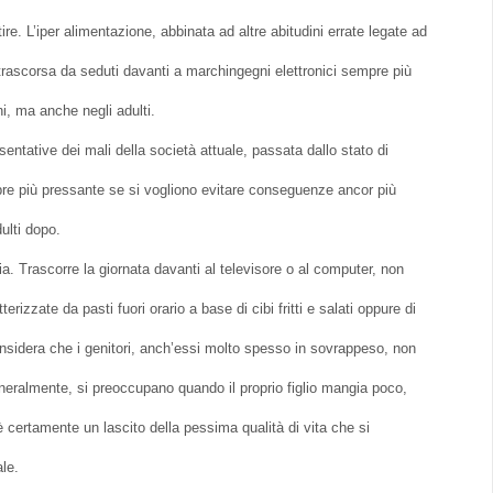
re. L’iper alimentazione, abbinata ad altre abitudini errate legate ad
 trascorsa da seduti davanti a marchingegni elettronici sempre più
ni, ma anche negli adulti.
entative dei mali della società attuale, passata dallo stato di
pre più pressante se si vogliono evitare conseguenze ancor più
ulti dopo.
. Trascorre la giornata davanti al televisore o al computer, non
terizzate da pasti fuori orario a base di cibi fritti e salati oppure di
onsidera che i genitori, anch’essi molto spesso in sovrappeso, non
eneralmente, si preoccupano quando il proprio figlio mangia poco,
ertamente un lascito della pessima qualità di vita che si
le.