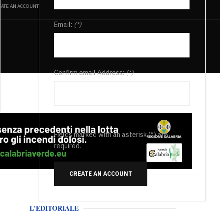
ATE AN ACCOUNT
Email:
(*)
Confirm email Address:
(*)
Fields marked with an asterisk (*) are
required.
CREATE AN ACCOUNT
L'EDITORIALE