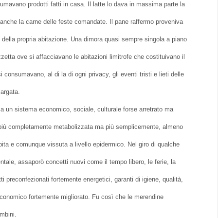
umavano prodotti fatti in casa. Il latte lo dava in massima parte la
a anche la carne delle feste comandate. Il pane raffermo proveniva
o della propria abitazione. Una dimora quasi sempre singola a piano
zetta ove si affacciavano le abitazioni limitrofe che costituivano il
consumavano, al di la di ogni privacy, gli eventi tristi e lieti delle
largata.
via un sistema economico, sociale, culturale forse arretrato ma
i più completamente metabolizzata ma più semplicemente, almeno
ubita e comunque vissuta a livello epidermico. Nel giro di qualche
ntale, assaporò concetti nuovi come il tempo libero, le ferie, la
i preconfezionati fortemente energetici, garanti di igiene, qualità,
s economico fortemente migliorato. Fu così che le merendine
ambini.