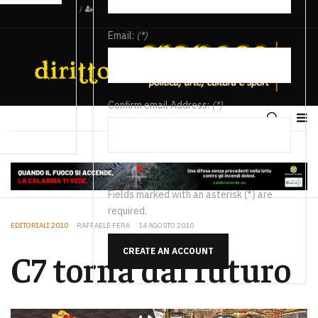
/
Email:
(*)
Confirm email Address:
(*)
Fields marked with an asterisk (*) are
required.
EDITORIALI 2010
RAFFAELE FERA
14 AGOSTO 2010
CREATE AN ACCOUNT
C7 torna dal futuro