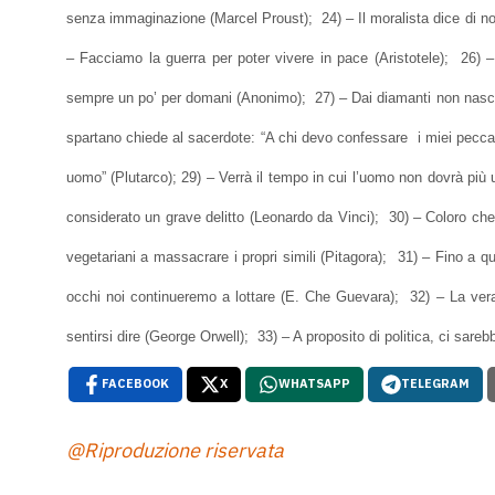
senza immaginazione (Marcel Proust); 24) – Il moralista dice di no a
– Facciamo la guerra per poter vivere in pace (Aristotele); 26) –
sempre un po’ per domani (Anonimo); 27) – Dai diamanti non nasce
spartano chiede al sacerdote: “A chi devo confessare i miei peccati, 
uomo” (Plutarco); 29) – Verrà il tempo in cui l’uomo non dovrà più
considerato un grave delitto (Leonardo da Vinci); 30) – Coloro che 
vegetariani a massacrare i propri simili (Pitagora); 31) – Fino a qu
occhi noi continueremo a lottare (E. Che Guevara); 32) – La vera 
sentirsi dire (George Orwell); 33) – A proposito di politica, ci sare
FACEBOOK
X
WHATSAPP
TELEGRAM
@Riproduzione riservata