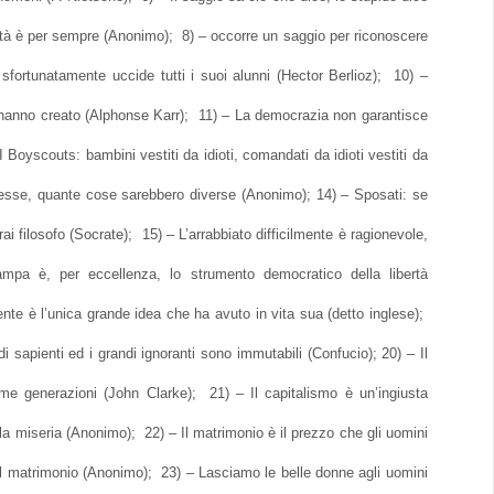
ità è per sempre (Anonimo); 8) – occorre un saggio per riconoscere
fortunatamente uccide tutti i suoi alunni (Hector Berlioz); 10) –
i hanno creato (Alphonse Karr); 11) – La democrazia non garantisce
I Boyscouts: bambini vestiti da idioti, comandati da idioti vestiti da
esse, quante cose sarebbero diverse (Anonimo); 14) – Sposati: se
ai filosofo (Socrate); 15) – L’arrabbiato difficilmente è ragionevole,
ampa è, per eccellenza, lo strumento democratico della libertà
te è l’unica grande idea che ha avuto in vita sua (detto inglese);
 sapienti ed i grandi ignoranti sono immutabili (Confucio); 20) – Il
ime generazioni (John Clarke); 21) – Il capitalismo è un’ingiusta
la miseria (Anonimo); 22) – Il matrimonio è il prezzo che gli uomini
il matrimonio (Anonimo); 23) – Lasciamo le belle donne agli uomini