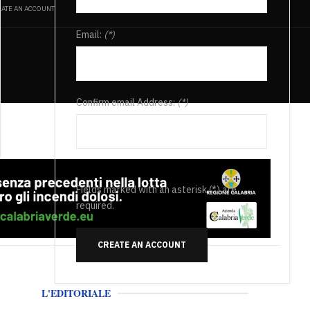
ATE AN ACCOUNT
Email:
(*)
Confirm email Address:
(*)
Fields marked with an asterisk (*) are
required.
CREATE AN ACCOUNT
L'EDITORIALE