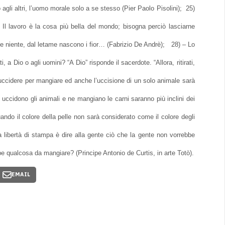
gli altri, l’uomo morale solo a se stesso (Pier Paolo Pisolini); 25)
 Il lavoro è la cosa più bella del mondo; bisogna perciò lasciarne
 niente, dal letame nascono i fior… (Fabrizio De Andrè); 28) – Lo
a Dio o agli uomini? “A Dio” risponde il sacerdote. “Allora, ritirati,
 uccidere per mangiare ed anche l’uccisione di un solo animale sarà
uccidono gli animali e ne mangiano le carni saranno più inclini dei
ando il colore della pelle non sarà considerato come il colore degli
libertà di stampa è dire alla gente ciò che la gente non vorrebbe
bbe qualcosa da mangiare? (Principe Antonio de Curtis, in arte Totò).
EMAIL