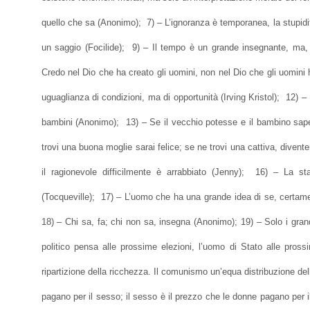
quello che sa (Anonimo); 7) – L’ignoranza è temporanea, la stupid
un saggio (Focilide); 9) – Il tempo è un grande insegnante, ma, s
Credo nel Dio che ha creato gli uomini, non nel Dio che gli uomin
uguaglianza di condizioni, ma di opportunità (Irving Kristol); 12) – 
bambini (Anonimo); 13) – Se il vecchio potesse e il bambino sap
trovi una buona moglie sarai felice; se ne trovi una cattiva, diventer
il ragionevole difficilmente è arrabbiato (Jenny); 16) – La st
(Tocqueville); 17) – L’uomo che ha una grande idea di se, certamen
18) – Chi sa, fa; chi non sa, insegna (Anonimo); 19) – Solo i grandi
politico pensa alle prossime elezioni, l’uomo di Stato alle pross
ripartizione della ricchezza. Il comunismo un’equa distribuzione del
pagano per il sesso; il sesso è il prezzo che le donne pagano per 