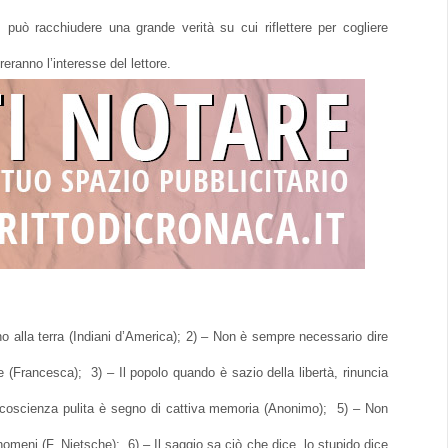
uò racchiudere una grande verità su cui riflettere per cogliere
eranno l’interesse del lettore.
o alla terra (Indiani d’America); 2) – Non è sempre necessario dire
(Francesca); 3) – Il popolo quando è sazio della libertà, rinuncia
la coscienza pulita è segno di cattiva memoria (Anonimo); 5) – Non
omeni (F. Nietsche); 6) – Il saggio sa ciò che dice, lo stupido dice