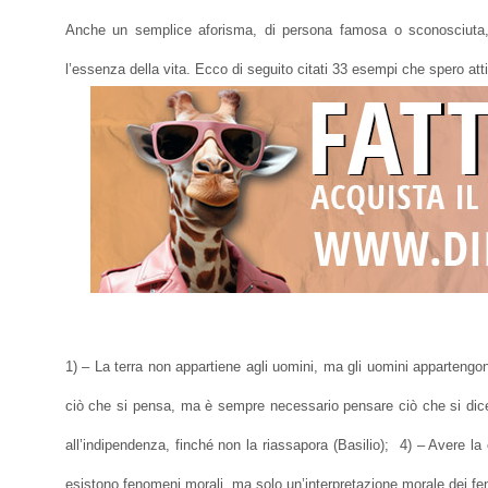
Anche un semplice aforisma, di persona famosa o sconosciuta, p
l’essenza della vita. Ecco di seguito citati 33 esempi che spero attir
1) – La terra non appartiene agli uomini, ma gli uomini appartengon
ciò che si pensa, ma è sempre necessario pensare ciò che si dice 
all’indipendenza, finché non la riassapora (Basilio); 4) – Avere 
esistono fenomeni morali, ma solo un’interpretazione morale dei fen