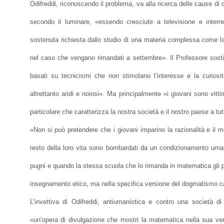
Odifreddi, riconoscendo il problema, va alla ricerca delle cause di 
secondo il luminare, «essendo cresciute a televisione e intern
sostenuta richiesta dallo studio di una materia complessa come l
nel caso che vengano rimandati a settembre». Il Professore sostie
basati su tecnicismi che non stimolano l’interesse e la curiosi
altrettanto aridi e noiosi». Ma principalmente «i giovani sono vitt
particolare che caratterizza la nostra società e il nostro paese a tutti 
«Non si può pretendere che i giovani imparino la razionalità e il me
resto della loro vita sono bombardati da un condizionamento umanist
pugni e quando la stessa scuola che lo rimanda in matematica gli pr
insegnamento etico, ma nella specifica versione del dogmatismo ca
L’invettiva di Odifreddi, antiumanistica e contro una società di
«un’opera di divulgazione che mostri la matematica nella sua ve