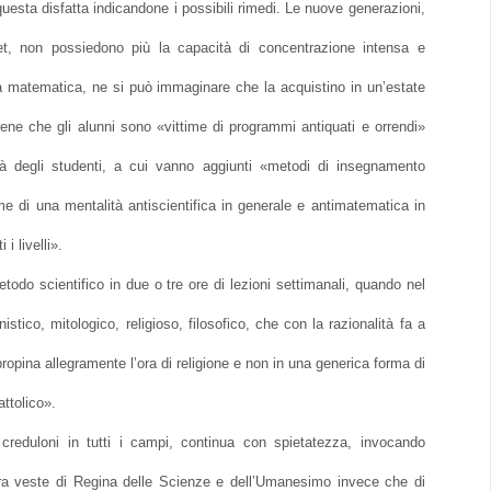
questa disfatta indicandone i possibili rimedi. Le nuove generazioni,
et, non possiedono più la capacità di concentrazione intensa e
a matematica, ne si può immaginare che la acquistino in un’estate
ne che gli alunni sono «vittime di programmi antiquati e orrendi»
tà degli studenti, a cui vanno aggiunti «metodi di insegnamento
ime di una mentalità antiscientifica in generale e antimatematica in
i livelli».
todo scientifico in due o tre ore di lezioni settimanali, quando nel
ico, mitologico, religioso, filosofico, che con la razionalità fa a
opina allegramente l’ora di religione e non in una generica forma di
ttolico».
 creduloni in tutti i campi, continua con spietatezza, invocando
ra veste di Regina delle Scienze e dell’Umanesimo invece che di