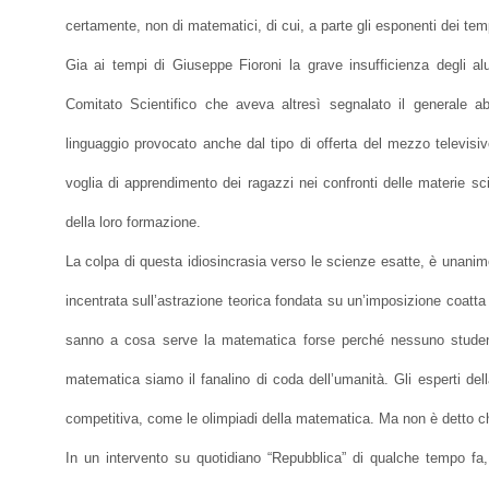
certamente, non di matematici, di cui, a parte gli esponenti dei temp
Gia ai tempi di Giuseppe Fioroni la grave insufficienza degli alu
Comitato Scientifico che aveva altresì segnalato il generale a
linguaggio provocato anche dal tipo di offerta del mezzo televisiv
voglia di apprendimento dei ragazzi nei confronti delle materie sc
della loro formazione.
La colpa di questa idiosincrasia verso le scienze esatte, è unanime
incentrata sull’astrazione teorica fondata su un’imposizione coatta
sanno a cosa serve la matematica forse perché nessuno studente
matematica siamo il fanalino di coda dell’umanità. Gli esperti del
competitiva, come le olimpiadi della matematica. Ma non è detto ch
In un intervento su quotidiano “Repubblica” di qualche tempo fa, i