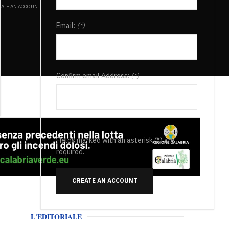
ATE AN ACCOUNT
Email:
(*)
Confirm email Address:
(*)
Fields marked with an asterisk (*) are
required.
CREATE AN ACCOUNT
L'EDITORIALE