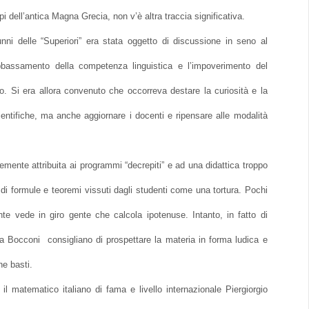
i dell’antica Magna Grecia, non v’è altra traccia significativa.
nni delle “Superiori” era stata oggetto di discussione in seno al
bbassamento della competenza linguistica e l’impoverimento del
o. Si era allora convenuto che occorreva destare la curiosità e la
ientifiche, ma anche aggiornare i docenti e ripensare alle modalità
mente attribuita ai programmi “decrepiti” e ad una didattica troppo
 di formule e teoremi vissuti dagli studenti come una tortura. Pochi
 vede in giro gente che calcola ipotenuse. Intanto, in fatto di
la Bocconi consigliano di prospettare la materia in forma ludica e
e basti.
l matematico italiano di fama e livello internazionale Piergiorgio