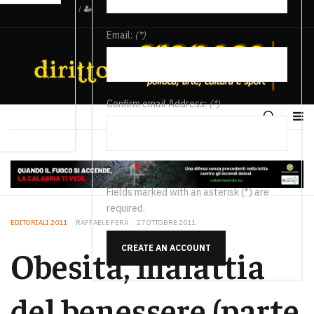
/
Email:
(*)
Confirm email Address:
(*)
Fields marked with an asterisk (*) are
required.
EDITORIALI 2011
RAFFAELE FERA
27 OTTOBRE 2011
CREATE AN ACCOUNT
Obesità, malattia
del benessere (parte