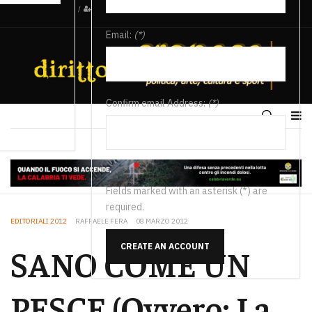
/
Email:
(*)
Confirm email Address:
(*)
Fields marked with an asterisk (*) are
required.
EDITORIALI 2012
RAFFAELE FERA
08 MARZO 2012
CREATE AN ACCOUNT
SANO COME UN
PESCE (Ovvero: La