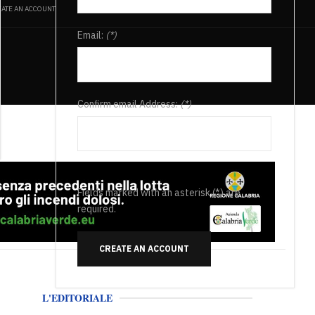
ATE AN ACCOUNT
Email:
(*)
Confirm email Address:
(*)
Fields marked with an asterisk (*) are
required.
CREATE AN ACCOUNT
L'EDITORIALE