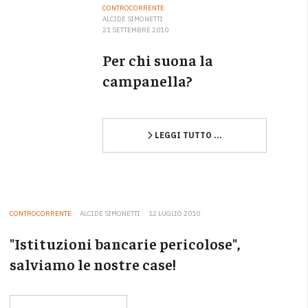
CONTROCORRENTE
ALCIDE SIMONETTI
21 SETTEMBRE 2010
Per chi suona la
campanella?
LEGGI TUTTO …
CONTROCORRENTE
ALCIDE SIMONETTI
12 LUGLIO 2010
"Istituzioni bancarie pericolose",
salviamo le nostre case!