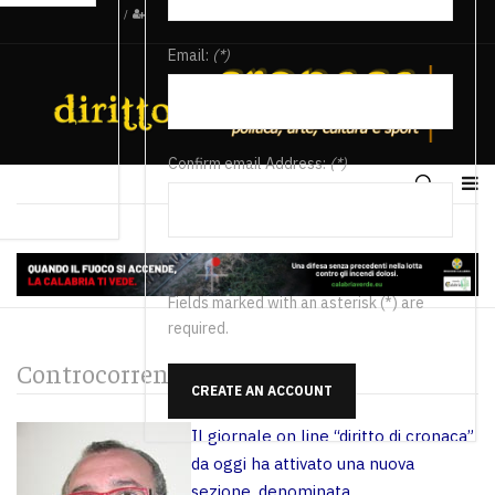
/
Email:
(*)
Confirm email Address:
(*)
Fields marked with an asterisk (*) are
required.
Controcorrente
CREATE AN ACCOUNT
Il giornale on line “diritto di cronaca”
da oggi ha attivato una nuova
sezione, denominata