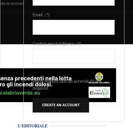
ATE AN ACCOUNT
Email:
(*)
Confirm email Address:
(*)
Fields marked with an asterisk (*) are
required.
CREATE AN ACCOUNT
L'EDITORIALE