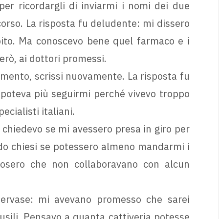
er ricordargli di inviarmi i nomi dei due
rcorso. La risposta fu deludente: mi dissero
bito. Ma conoscevo bene quel farmaco e i
rò, ai dottori promessi.
mento, scrissi nuovamente. La risposta fu
 poteva più seguirmi perché vivevo troppo
cialisti italiani.
 chiedevo se mi avessero presa in giro per
do chiesi se potessero almeno mandarmi i
sposero che non collaboravano con alcun
pervase: mi avevano promesso che sarei
sili. Pensavo a quanta cattiveria potesse