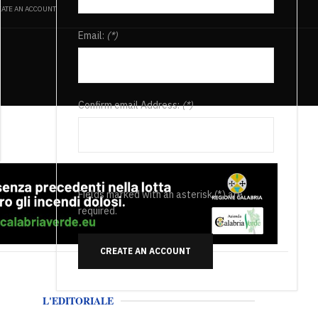
ATE AN ACCOUNT
Email:
(*)
Confirm email Address:
(*)
Fields marked with an asterisk (*) are
required.
CREATE AN ACCOUNT
L'EDITORIALE