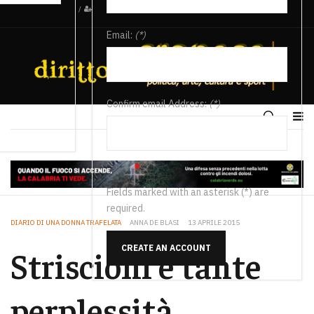
/
Email:
(*)
Confirm email Address:
(*)
Fields marked with an asterisk (*) are
required.
DIARIO DI UNA DONNA TRAFELATA
ANNA DE BLASI
13 APRILE 2015
CREATE AN ACCOUNT
Striscioni e tante
perplessità