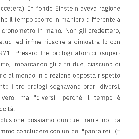
 eccetera). In fondo Einstein aveva ragione
che il tempo scorre in maniera differente a
l cronometro in mano. Non gli credettero,
tudi ed infine riuscire a dimostrarlo con
971. Presero tre orologi atomici (super-
rto, imbarcando gli altri due, ciascuno di
rno al mondo in direzione opposta rispetto
nto i tre orologi segnavano orari diversi,
, vero, ma "diversi" perché il tempo è
ocità.
nclusione possiamo dunque trarre noi da
emmo concludere con un bel "panta rei" (=