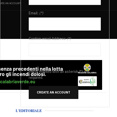
ATE AN ACCOUNT
Email:
(*)
Confirm email Address:
(*)
Fields marked with an asterisk (*) are
required.
CREATE AN ACCOUNT
L'EDITORIALE