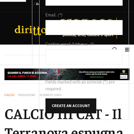
/
Email:
(*)
Confirm email Address:
(*)
Fields marked with an asterisk (*) are
required.
CALCIO
REDAZIONE
03 MARZO 2025
CREATE AN ACCOUNT
CALCIO III CAT - Il
Terranova espugna