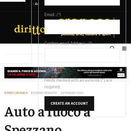
/
Email:
(*)
Confirm email Address:
(*)
Fields marked with an asterisk (*) are
required.
ESARO CRONACA
EUGENIO RIBECCO
24 MAGGIO 2025
CREATE AN ACCOUNT
Auto a fuoco a
Spezzano,