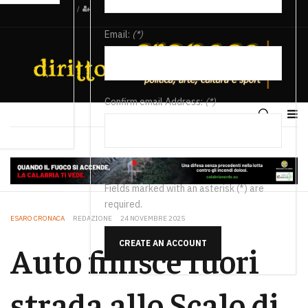
/
Email:
(*)
Confirm email Address:
(*)
Fields marked with an asterisk (*) are
required.
ESARO CRONACA
REDAZIONE
24 NOVEMBRE 2025
CREATE AN ACCOUNT
Auto finisce fuori
strada allo Scalo di