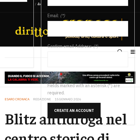
/
Email:
(*)
Confirm email Address:
(*)
Fields marked with an asterisk (*) are
required.
ESARO CRONACA
REDAZIONE
15 GENNAIO 2026
CREATE AN ACCOUNT
Blitz antidroga nel
centro storico di