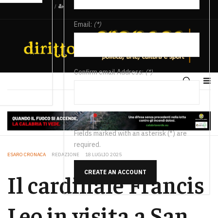
/
Email:
(*)
Confirm email Address:
(*)
Fields marked with an asterisk (*) are
required.
ESARO CRONACA
REDAZIONE
18 LUGLIO 2025
CREATE AN ACCOUNT
Il cardinale Francis
Leo in visita a San