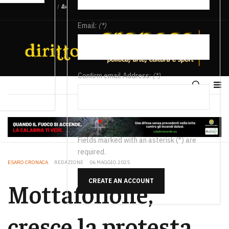
/
Email:
(*)
Confirm email Address:
(*)
Fields marked with an asterisk (*) are
required.
ESARO CRONACA
REDAZIONE
06 MAGGIO 2025
CREATE AN ACCOUNT
Mottafollone,
cresce la protesta