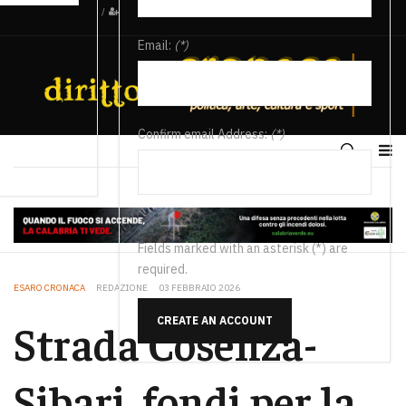
/
Email:
(*)
Confirm email Address:
(*)
Fields marked with an asterisk (*) are
required.
ESARO CRONACA
REDAZIONE
03 FEBBRAIO 2026
CREATE AN ACCOUNT
Strada Cosenza-
Sibari, fondi per la