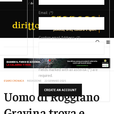
/
Email:
(*)
Confirm email Address:
(*)
Fields marked with an asterisk (*) are
required.
ESARO CRONACA
REDAZIONE
22 GENNAIO 2025
CREATE AN ACCOUNT
Uomo di Roggiano
Gravina trova e