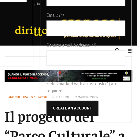
/
Email:
(*)
Confirm email Address:
(*)
Fields marked with an asterisk (*) are
required.
ESARO CULTURA E SPETTACOLO
REDAZIONE
02 MAGGIO 2025
CREATE AN ACCOUNT
Il progetto del
“Parco Culturale” a