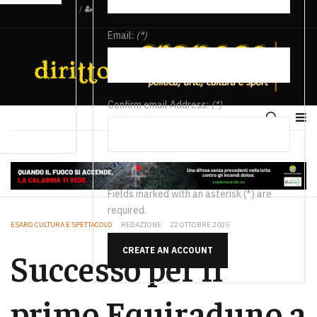
/
Email:
(*)
Confirm email Address:
(*)
Fields marked with an asterisk (*) are
required.
ESARO CULTURA E SPETTACOLO
REDAZIONE
22 OTTOBRE 2025
CREATE AN ACCOUNT
Successo per il
primo Equiraduno a