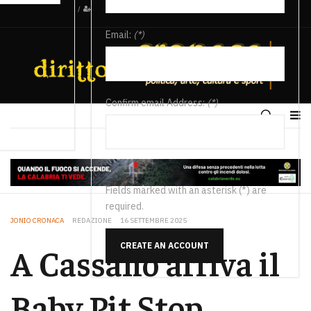
/
Email:
(*)
Confirm email Address:
(*)
Fields marked with an asterisk (*) are
required.
JONIO CRONACA
REDAZIONE
16 SETTEMBRE 2025
CREATE AN ACCOUNT
A Cassano arriva il
Baby Pit Stop