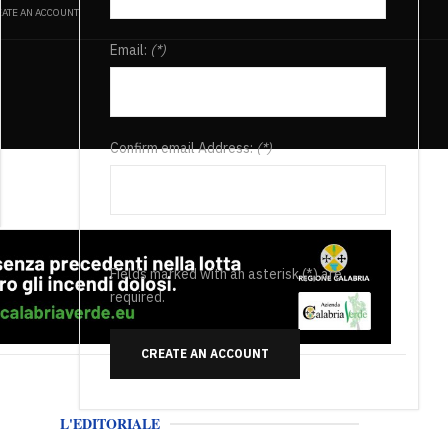
ATE AN ACCOUNT
Email:
(*)
Confirm email Address:
(*)
Fields marked with an asterisk (*) are
required.
CREATE AN ACCOUNT
L'EDITORIALE