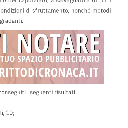
o del caporalato, a salvaguardia di tutti
condizioni di sfruttamento, nonché metodi
egradanti.
onseguiti i seguenti risultati:
i, 10;