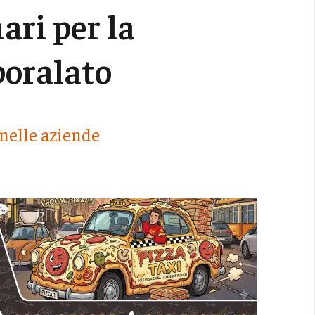
ari per la
poralato
 nelle aziende