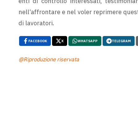
enti di controllo interessati, testimoni
nell’affrontare e nel voler reprimere ques
di lavoratori.
FACEBOOK
X
WHATSAPP
TELEGRAM
@Riproduzione riservata