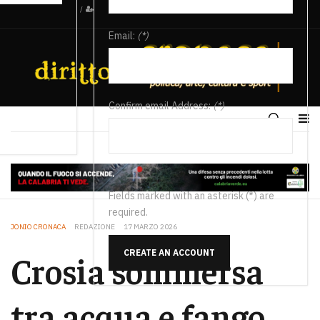
/
Email:
(*)
Confirm email Address:
(*)
Fields marked with an asterisk (*) are
required.
JONIO CRONACA
REDAZIONE
17 MARZO 2026
CREATE AN ACCOUNT
Crosia sommersa
tra acqua e fango