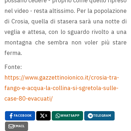
possano cedere - proprio come quello ripreso
nel video - resta altissimo. Per la popolazione
di Crosia, quella di stasera sarà una notte di
veglia e attesa, con lo sguardo rivolto a una
montagna che sembra non voler più stare
ferma.
Fonte:
https://www.gazzettinoionico.it/crosia-tra-
fango-e-acqua-la-collina-si-sgretola-sulle-
case-80-evacuati/
FACEBOOK
X
WHATSAPP
TELEGRAM
EMAIL