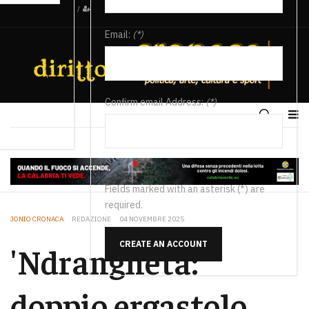
/
Email:
(*)
Confirm email Address:
(*)
Fields marked with an asterisk (*) are
required.
JONIO CRONACA
REDAZIONE
04 NOVEMBRE 2025
CREATE AN ACCOUNT
'Ndrangheta:
doppio ergastolo