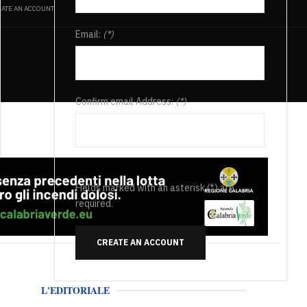
ATE AN ACCOUNT
Email:
(*)
Confirm email Address:
(*)
Fields marked with an asterisk (*) are
required.
CREATE AN ACCOUNT
L'EDITORIALE