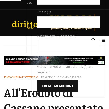
/
Email:
(*)
Confirm email Address:
(*)
Fields marked with an asterisk (*) are
required.
JONIO CULTURA E SPETTACOLO
REDAZIONE
10 NOVEMBRE 2025
CREATE AN ACCOUNT
All’Erodoto di
Cassano presentato