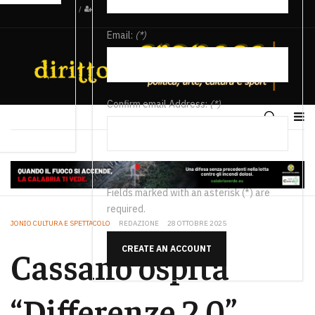
/
Email:
(*)
Confirm email Address:
(*)
Fields marked with an asterisk (*) are
required.
JONIO CULTURA E SPETTACOLO
REDAZIONE
28 OTTOBRE 2025
CREATE AN ACCOUNT
Cassano ospita
“Differenze 2.0”