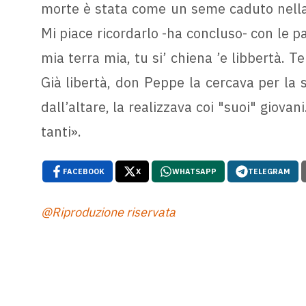
morte è stata come un seme caduto nella 
Mi piace ricordarlo -ha concluso- con le p
mia terra mia, tu si’ chiena ’e libbertà. Te
Già libertà, don Peppe la cercava per la 
dall’altare, la realizzava coi "suoi" giova
tanti».
FACEBOOK
X
WHATSAPP
TELEGRAM
@Riproduzione riservata