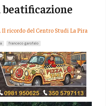
 beatificazione
. Il ricordo del Centro Studi La Pira
na
franceco garofalo