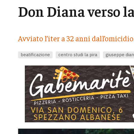
Don Diana verso la
Avviato l’iter a 32 anni dall’omicidio
beatificazione
centro studi la pira
giuseppe dia