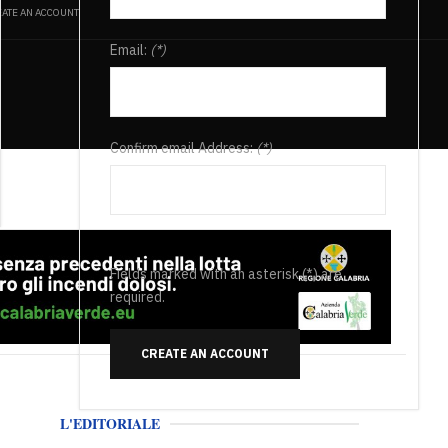
ATE AN ACCOUNT
Email:
(*)
Confirm email Address:
(*)
Fields marked with an asterisk (*) are
required.
CREATE AN ACCOUNT
L'EDITORIALE