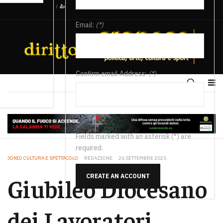
/
Email:
(*)
Confirm email Address:
(*)
Fields marked with an asterisk (*) are
required.
JONIO CULTURA E SPETTACOLO
REDAZIONE
26 SETTEMBRE 2025
CREATE AN ACCOUNT
Giubileo Diocesano
dei Lavoratori