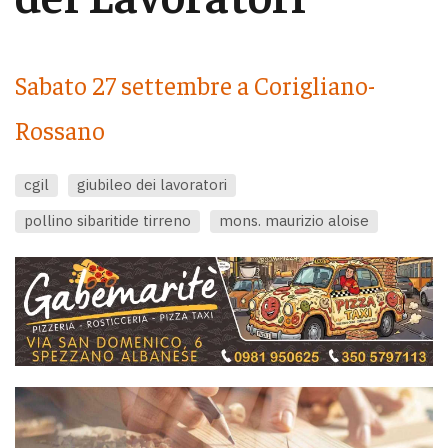
Sabato 27 settembre a Corigliano-
Rossano
cgil
giubileo dei lavoratori
pollino sibaritide tirreno
mons. maurizio aloise