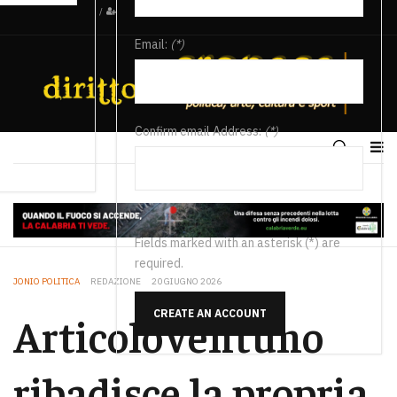
/
Email:
(*)
Confirm email Address:
(*)
Fields marked with an asterisk (*) are
required.
JONIO POLITICA
REDAZIONE
20 GIUGNO 2026
CREATE AN ACCOUNT
ArticoloVentuno
ribadisce la propria