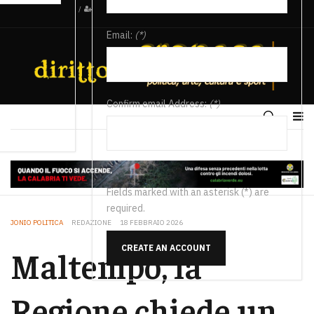
/
Email:
(*)
Confirm email Address:
(*)
Fields marked with an asterisk (*) are
required.
JONIO POLITICA
REDAZIONE
18 FEBBRAIO 2026
CREATE AN ACCOUNT
Maltempo, la
Regione chiede un