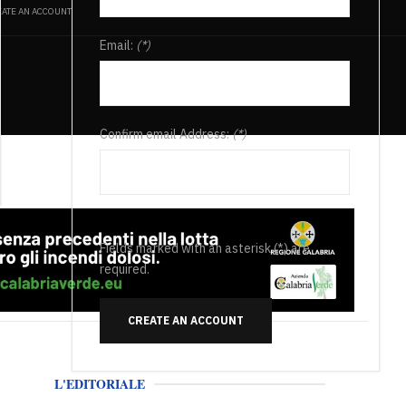
ATE AN ACCOUNT
Email:
(*)
Confirm email Address:
(*)
Fields marked with an asterisk (*) are
required.
CREATE AN ACCOUNT
L'EDITORIALE