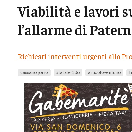
Viabilità e lavori s
l’allarme di Pater
Richiesti interventi urgenti alla Pro
cassano jonio
statale 106
articoloventuno
f