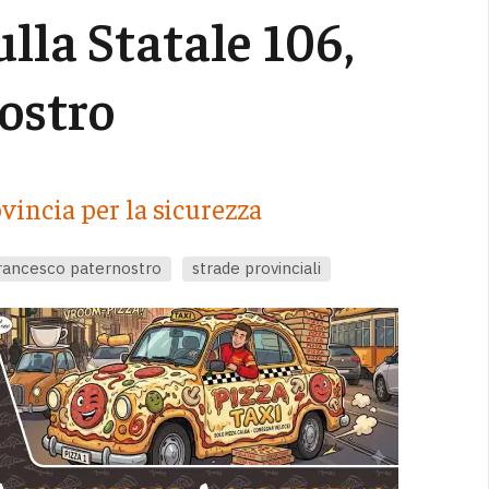
ulla Statale 106,
nostro
vincia per la sicurezza
rancesco paternostro
strade provinciali