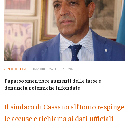
JONIO POLITICA
REDAZIONE
26 FEBBRAIO 2025
Papasso smentisce aumenti delle tasse e
denuncia polemiche infondate
Il sindaco di Cassano all’Ionio respinge
le accuse e richiama ai dati ufficiali