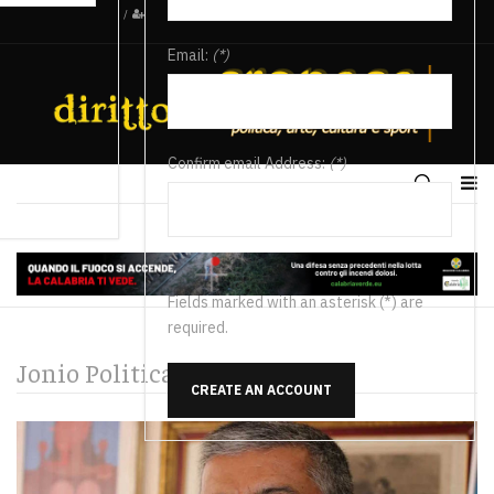
/
Email:
(*)
Confirm email Address:
(*)
Fields marked with an asterisk (*) are
required.
Jonio Politica
CREATE AN ACCOUNT