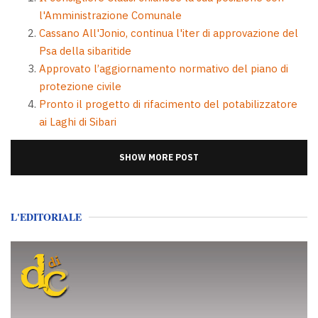
l'Amministrazione Comunale
Cassano All'Jonio, continua l'iter di approvazione del
Psa della sibaritide
Approvato l’aggiornamento normativo del piano di
protezione civile
Pronto il progetto di rifacimento del potabilizzatore
ai Laghi di Sibari
SHOW MORE POST
L'EDITORIALE