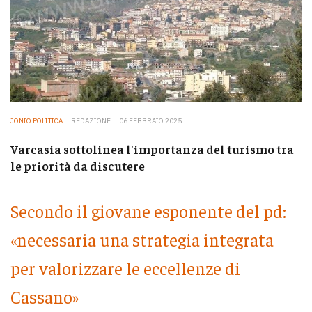
JONIO POLITICA
REDAZIONE
06 FEBBRAIO 2025
Varcasia sottolinea l'importanza del turismo tra
le priorità da discutere
Secondo il giovane esponente del pd:
«necessaria una strategia integrata
per valorizzare le eccellenze di
Cassano»