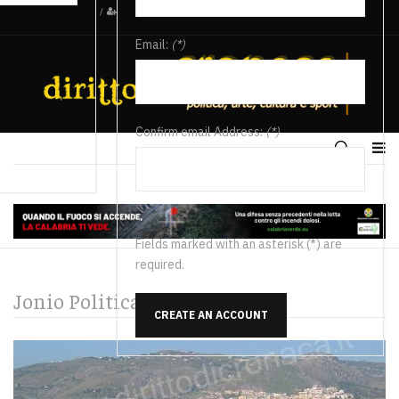
/
Email:
(*)
Confirm email Address:
(*)
Fields marked with an asterisk (*) are
required.
Jonio Politica
CREATE AN ACCOUNT