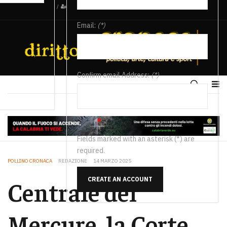
/
Email:
(*)
Confirm email Address:
(*)
Fields marked with an asterisk (*) are
required.
POLLINO CRONACA
REDAZIONE
14 MARZO 2025
CREATE AN ACCOUNT
Centrale del
Mercure, la Corte