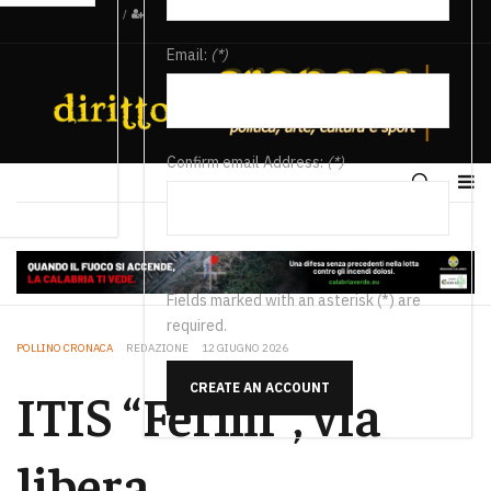
/
Email:
(*)
Confirm email Address:
(*)
Fields marked with an asterisk (*) are
required.
POLLINO CRONACA
REDAZIONE
12 GIUGNO 2026
CREATE AN ACCOUNT
ITIS “Fermi”, via
libera