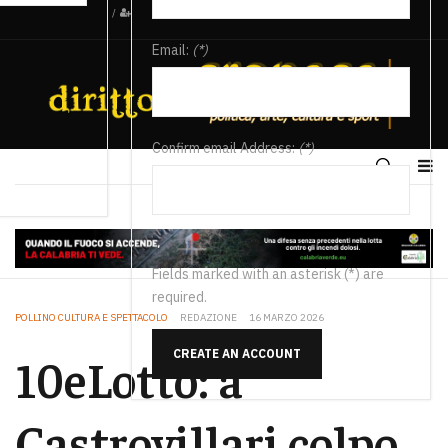
/
Email:
(*)
Confirm email Address:
(*)
Fields marked with an asterisk (*) are
required.
POLLINO CULTURA E SPETTACOLO
REDAZIONE
16 MARZO 2026
CREATE AN ACCOUNT
10eLotto: a
Castrovillari colpo