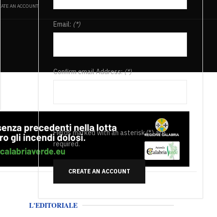
ATE AN ACCOUNT
Email:
(*)
Confirm email Address:
(*)
Fields marked with an asterisk (*) are
required.
CREATE AN ACCOUNT
L'EDITORIALE